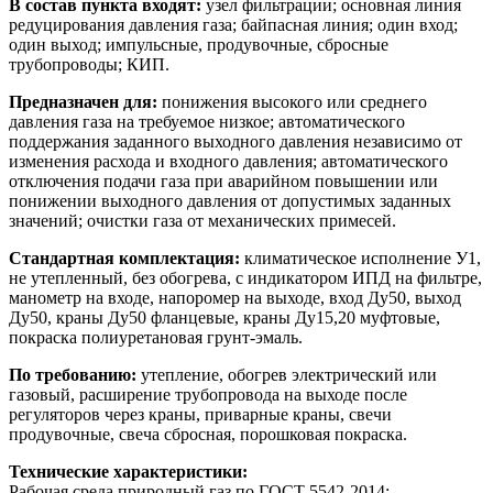
В состав пункта входят:
узел фильтрации; основная линия
редуцирования давления газа; байпасная линия; один вход;
один выход; импульсные, продувочные, сбросные
трубопроводы; КИП.
Предназначен для:
понижения высокого или среднего
давления газа на требуемое низкое; автоматического
поддержания заданного выходного давления независимо от
изменения расхода и входного давления; автоматического
отключения подачи газа при аварийном повышении или
понижении выходного давления от допустимых заданных
значений; очистки газа от механических примесей.
Стандартная комплектация:
климатическое исполнение У1,
не утепленный, без обогрева, с индикатором ИПД на фильтре,
манометр на входе, напоромер на выходе, вход Ду50, выход
Ду50, краны Ду50 фланцевые, краны Ду15,20 муфтовые,
покраска полиуретановая грунт-эмаль.
По требованию:
утепление, обогрев электрический или
газовый, расширение трубопровода на выходе после
регуляторов через краны, приварные краны, свечи
продувочные, свеча сбросная, порошковая покраска.
Технические характеристики:
Рабочая среда природный газ по ГОСТ 5542-2014;