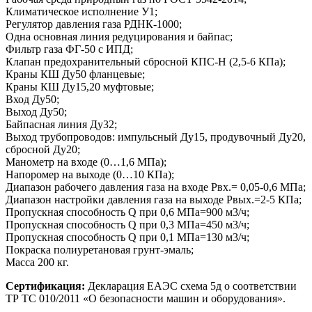
Климатическое исполнение У1;
Регулятор давления газа РДНК-1000;
Одна основная линия редуцирования и байпас;
Фильтр газа ФГ-50 с ИПД;
Клапан предохранительный сбросной КПС-Н (2,5-6 КПа);
Краны КШ Ду50 фланцевые;
Краны КШ Ду15,20 муфтовые;
Вход Ду50;
Выход Ду50;
Байпасная линия Ду32;
Выход трубопроводов: импульсный Ду15, продувочный Ду20,
сбросной Ду20;
Манометр на входе (0…1,6 МПа);
Напоромер на выходе (0…10 КПа);
Диапазон рабочего давления газа на входе Рвх.= 0,05-0,6 МПа;
Диапазон настройки давления газа на выходе Рвых.=2-5 КПа;
Пропускная способность Q при 0,6 МПа=900 м3/ч;
Пропускная способность Q при 0,3 МПа=450 м3/ч;
Пропускная способность Q при 0,1 МПа=130 м3/ч;
Покраска полиуретановая грунт-эмаль;
Масса 200 кг.
Сертификация:
Декларация ЕАЭС схема 5д о соответствии
ТР ТС 010/2011 «О безопасности машин и оборудования».