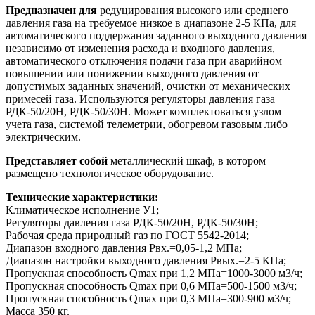
Предназначен для
редуцирования высокого или среднего
давления газа на требуемое низкое в диапазоне 2-5 КПа, для
автоматического поддержания заданного выходного давления
независимо от изменения расхода и входного давления,
автоматического отключения подачи газа при аварийном
повышении или понижении выходного давления от
допустимых заданных значений, очистки от механических
примесей газа. Используются регуляторы давления газа
РДК-50/20Н, РДК-50/30Н. Может комплектоваться узлом
учета газа, системой телеметрии, обогревом газовым либо
электрическим.
Представляет собой
металлический шкаф, в котором
размещено технологическое оборудование.
Технические характеристики:
Климатическое исполнение У1;
Регуляторы давления газа РДК-50/20Н, РДК-50/30Н;
Рабочая среда природный газ по ГОСТ 5542-2014;
Диапазон входного давления Рвх.=0,05-1,2 МПа;
Диапазон настройки выходного давления Рвых.=2-5 КПа;
Пропускная способность Qmax при 1,2 МПа=1000-3000 м3/ч;
Пропускная способность Qmax при 0,6 МПа=500-1500 м3/ч;
Пропускная способность Qmax при 0,3 МПа=300-900 м3/ч;
Масса 350 кг.