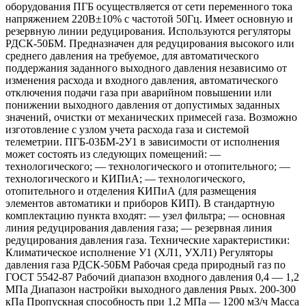
оборудования ПГБ осуществляется от сети переменного тока
напряжением 220В±10% с частотой 50Гц. Имеет основную и
резервную линии редуцирования. Используются регуляторы
РДСК-50БМ. Предназначен для редуцирования высокого или
среднего давления на требуемое, для автоматического
поддержания заданного выходного давления независимо от
изменения расхода и входного давления, автоматического
отключения подачи газа при аварийном повышении или
понижении выходного давления от допустимых заданных
значений, очистки от механических примесей газа. Возможно
изготовление с узлом учета расхода газа и системой
телеметрии. ПГБ-03БМ-2У1 в зависимости от исполнения
может состоять из следующих помещений: —
технологического; — технологического и отопительного; —
технологического и КИПиА; — технологического,
отопительного и отделения КИПиА (для размещения
элементов автоматики и приборов КИП). В стандартную
комплектацию пункта входят: — узел фильтра; — основная
линия редуцирования давления газа; — резервная линия
редуцирования давления газа. Технические характеристики:
Климатическое исполнение У1 (ХЛ1, УХЛ1) Регуляторы
давления газа РДСК-50БМ Рабочая среда природный газ по
ГОСТ 5542-87 Рабочий диапазон входного давления 0,4 — 1,2
МПа Диапазон настройки выходного давления Рвых. 200-300
кПа Пропускная способность при 1,2 МПа — 1200 м3/ч Масса