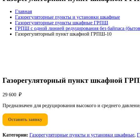
Главная
Газорегуляторные пункты и установки шкафные
Газорегуляторные пункты шкафные ГРПШ
ГРПШ с одной линией редуцирования без байпаса (быто
Газорегуляторный пункт шкафной ГРПШ-10
Газорегуляторный пункт шкафной ГР
29 600 ₽
Предназначен для редуцирования высокого и среднего давления 
Оставить заявку
Категории:
Газорегуляторные пункты и установки шкафные
,
Г