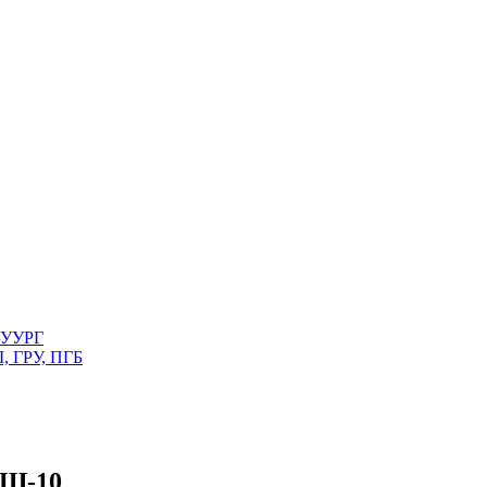
 БУУРГ
, ГРУ, ПГБ
ПШ-10