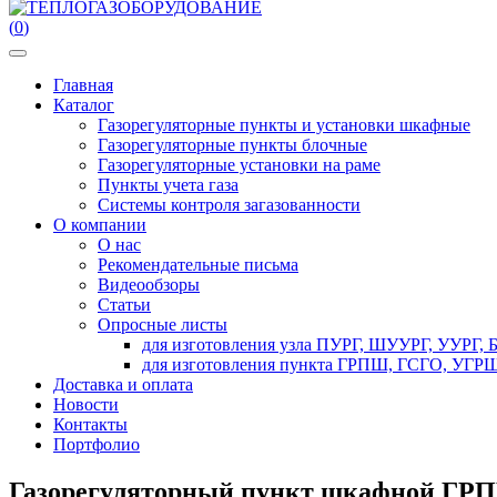
(
0
)
Главная
Каталог
Газорегуляторные пункты и установки шкафные
Газорегуляторные пункты блочные
Газорегуляторные установки на раме
Пункты учета газа
Системы контроля загазованности
О компании
О нас
Рекомендательные письма
Видеообзоры
Статьи
Опросные листы
для изготовления узла ПУРГ, ШУУРГ, УУРГ,
для изготовления пункта ГРПШ, ГСГО, УГРШ
Доставка и оплата
Новости
Контакты
Портфолио
Газорегуляторный пункт шкафной ГР