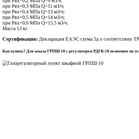
при Рвх=0,2 МПа Q=9 м3/ч;
при Рвх=0,3 МПа Q=11 м3/ч;
при Рвх=0,4 МПа Q=13 м3/ч;
при Рвх=0,5 МПа Q=14 м3/ч;
при Рвх=0,6 МПа Q=15,5 м3/ч.
Масса 13 кг.
Сертификация:
Декларация ЕАЭС схема 5д о соответствии ТР
Как купить? Для заказа ГРПШ-10 с регулятором РДГК-10 позвоните по те