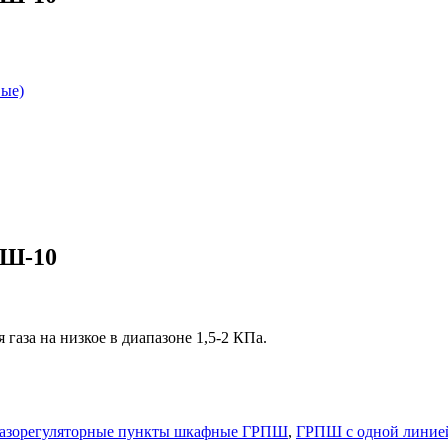
вые)
ПШ-10
газа на низкое в диапазоне 1,5-2 КПа.
азорегуляторные пункты шкафные ГРПШ
,
ГРПШ с одной линией