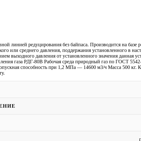
вной линией редуцирования без байпаса. Производится на базе 
кого или среднего давления, поддержания установленного в нас
ем выходного давления от установленного значения данная уст
ления газа РДГ-80В Рабочая среда природный газ по ГОСТ 5542-
пускная способность при 1,2 МПа — 14600 м3/ч Масса 500 кг. К
ту.
ЕНИЕ