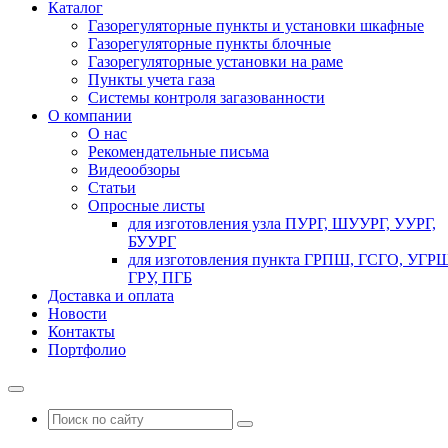
Каталог
Газорегуляторные пункты и установки шкафные
Газорегуляторные пункты блочные
Газорегуляторные установки на раме
Пункты учета газа
Системы контроля загазованности
О компании
О нас
Рекомендательные письма
Видеообзоры
Статьи
Опросные листы
для изготовления узла ПУРГ, ШУУРГ, УУРГ,
БУУРГ
для изготовления пункта ГРПШ, ГСГО, УГРШ
ГРУ, ПГБ
Доставка и оплата
Новости
Контакты
Портфолио