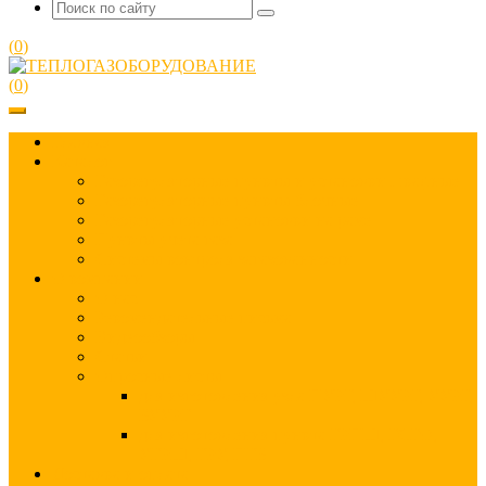
(
0
)
(
0
)
Главная
Каталог
Газорегуляторные пункты и установки шкафные
Газорегуляторные пункты блочные
Газорегуляторные установки на раме
Пункты учета газа
Системы контроля загазованности
О компании
О нас
Рекомендательные письма
Видеообзоры
Статьи
Опросные листы
для изготовления узла ПУРГ, ШУУРГ, УУРГ,
БУУРГ
для изготовления пункта ГРПШ, ГСГО,
УГРШ, ГРУ, ПГБ
Доставка и оплата