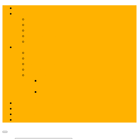
Главная
Каталог
Газорегуляторные пункты и установки шкафные
Газорегуляторные пункты блочные
Газорегуляторные установки на раме
Пункты учета газа
Системы контроля загазованности
О компании
О нас
Рекомендательные письма
Видеообзоры
Статьи
Опросные листы
для изготовления узла ПУРГ, ШУУРГ, УУРГ,
БУУРГ
для изготовления пункта ГРПШ, ГСГО,
УГРШ, ГРУ, ПГБ
Доставка и оплата
Новости
Контакты
Портфолио