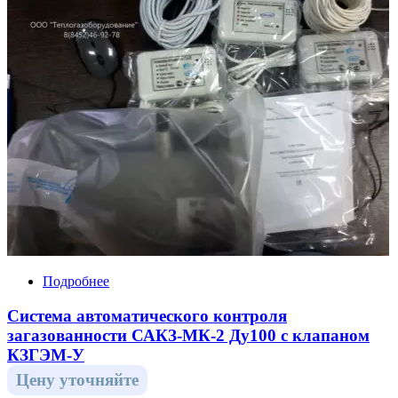
Подробнее
Система автоматического контроля
загазованности САКЗ-МК-2 Ду100 с клапаном
КЗГЭМ-У
Цену уточняйте