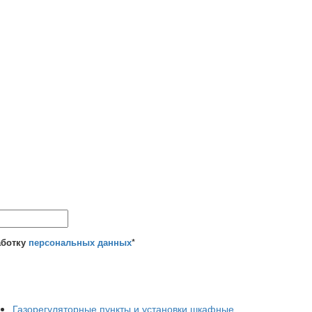
аботку
персональных данных
*
Газорегуляторные пункты и установки шкафные