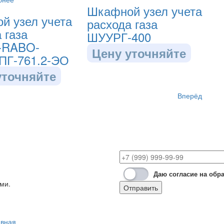
Шкафной узел учета
й узел учета
расхода газа
 газа
ШУУРГ-400
-RABO-
Цену уточняйте
ПГ-761.2-ЭО
уточняйте
Вперёд
Даю согласие на обр
ми.
Отправить
авная