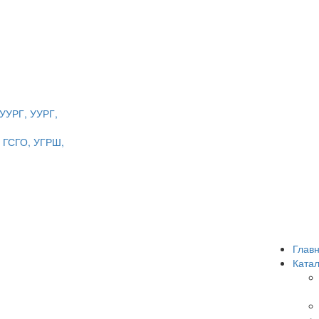
ШУУРГ, УУРГ,
, ГСГО, УГРШ,
Глав
Катал