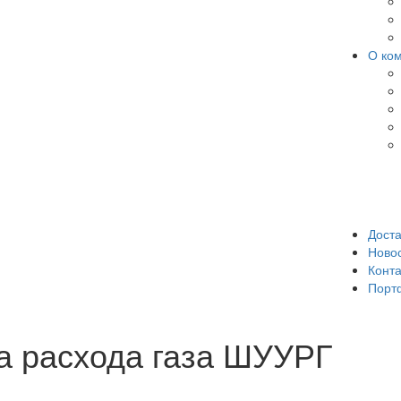
О ко
Доста
Ново
Конт
Порт
а расхода газа ШУУРГ