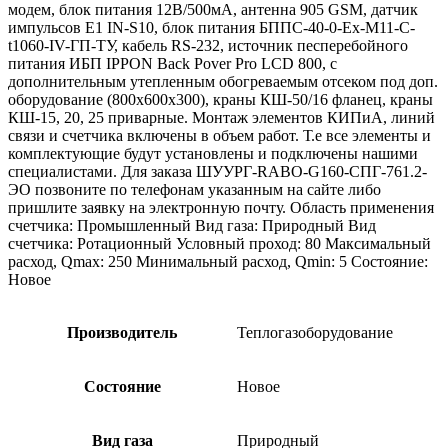
модем, блок питания 12В/500мА, антенна 905 GSM, датчик
импульсов Е1 IN-S10, блок питания БППС-40-0-Ех-М11-С-
t1060-IV-ГП-ТУ, кабель RS-232, источник песперебойного
питания ИБП IPPON Back Pover Pro LCD 800, с
дополнительным утепленным обогреваемым отсеком под доп.
оборудование (800х600х300), краны КШ-50/16 фланец, краны
КШ-15, 20, 25 приварные. Монтаж элементов КИПиА, линий
связи и счетчика включены в объем работ. Т.е все элементы и
комплектующие будут установлены и подключены нашими
специалистами. Для заказа ШУУРГ-RABO-G160-СПГ-761.2-
ЭО позвоните по телефонам указанным на сайте либо
пришлите заявку на электронную почту. Область применения
счетчика: Промышленный Вид газа: Природный Вид
счетчика: Ротационный Условный проход: 80 Максимальный
расход, Qmax: 250 Минимальный расход, Qmin: 5 Состояние:
Новое
Производитель
Теплогазоборудование
Состояние
Новое
Вид газа
Природный