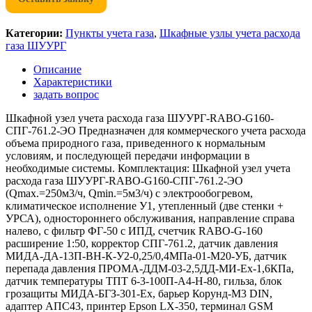
Категории:
Пункты учета газа
,
Шкафные узлы учета расхода
газа ШУУРГ
Описание
Характеристики
задать вопрос
Шкафной узел учета расхода газа ШУУРГ-RABO-G160-
СПГ-761.2-ЭО Предназначен для коммерческого учета расхода
объема природного газа, приведенного к нормальным
условиям, и последующей передачи информации в
необходимые системы. Комплектация: Шкафной узел учета
расхода газа ШУУРГ-RABO-G160-СПГ-761.2-ЭО
(Qmax.=250м3/ч, Qmin.=5м3/ч) с электрообогревом,
климатическое исполнение У1, утепленный (две стенки +
УРСА), одностороннего обслуживания, направление справа
налево, с фильтр ФГ-50 с ИПД, счетчик RABO-G-160
расширение 1:50, корректор СПГ-761.2, датчик давления
МИДА-ДА-13П-ВН-К-У2-0,25/0,4МПа-01-М20-УБ, датчик
перепада давления ПРОМА-ДДМ-03-2,5ДД-МИ-Ех-1,6КПа,
датчик температуры ТПТ 6-3-100П-А4-Н-80, гильза, блок
грозащиты МИДА-БГЗ-301-Ех, барьер Корунд-М3 DIN,
адаптер АПС43, принтер Epson LX-350, терминал GSM