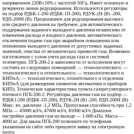
напряжением 220В±10% с частотой 50Гц. Имеет основную и
резервную линии редуцирования. Используются регуляторы
на подбор РДБК-1-200 (РДБК-1П-200), РДУК-2Н (В) -200,
РДП-200Н (В). Предназначен для редуцирования высокого
или среднего давления на требуемое, для автоматического
поддержания заданного выходного давления независимо от
изменения расхода и входного давления, автоматического
отключения подачи газа при аварийном повышении или
понижении выходного давления от допустимых заданных
значений, очистки от механических примесей газа. Возможно
изготовление с узлом учета расхода газа и системой
телеметрии. ПГБ-200-2 в зависимости от исполнения могут
состоять из следующих помещений: — технологического; —
технологического и отопительного; — технологического и
КИПиА; — технологического, отопительного и отделения
КИПиА (для размещения элементов автоматики и приборов
КИП). Технические характеристики пункта газорегуляторного
блочного ПГБ-200-2: Регуляторы давления газа на подбор —
РДБК1-200 (РДБК-1П-200), РДУК-2Н (В) -200, РДП-200Н (В)
Макс. вх. давление -1,2 МПа. Пропускная способность при 1,2
МПа — 45000 м3/ч, 47000 м3/ч, 81000 м3/ч Диапазон
настройки давления газа на выходе — 1-600 кПа. Масса —
4000 кг. Для заказа ПГБ-200 позвоните по телефонам
указанным на сайте либо пришлите заявку на электронную
почту.