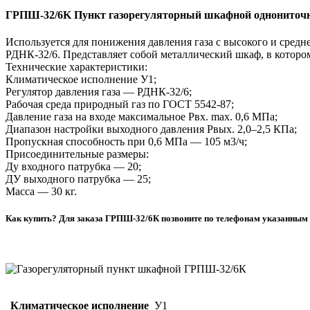
ГРПШ-32/6K Пункт газорегуляторный шкафной однониточны
Используется для понижения давления газа с высокого и средн
РДНК-32/6. Представляет собой металлический шкаф, в которо
Технические характеристики:
Климатическое исполнение У1;
Регулятор давления газа — РДНК-32/6;
Рабочая среда природный газ по ГОСТ 5542-87;
Давление газа на входе максимальное Рвх. max. 0,6 МПа;
Диапазон настройки выходного давления Рвых. 2,0–2,5 КПа;
Пропускная способность при 0,6 МПа — 105 м3/ч;
Присоединительные размеры:
Ду входного патрубка — 20;
ДУ выходного патрубка — 25;
Масса — 30 кг.
Как купить? Для заказа ГРПШ-32/6К позвоните по телефонам указанным н
Климатическое исполнение
У1