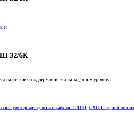
вые)
ПШ-32/6К
го на низкое и поддержание его на заданном уровне.
азорегуляторные пункты шкафные ГРПШ
,
ГРПШ с одной линией