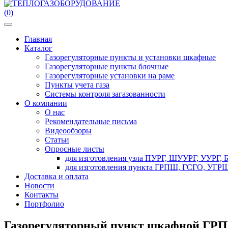
(
0
)
Главная
Каталог
Газорегуляторные пункты и установки шкафные
Газорегуляторные пункты блочные
Газорегуляторные установки на раме
Пункты учета газа
Системы контроля загазованности
О компании
О нас
Рекомендательные письма
Видеообзоры
Статьи
Опросные листы
для изготовления узла ПУРГ, ШУУРГ, УУРГ,
для изготовления пункта ГРПШ, ГСГО, УГРШ
Доставка и оплата
Новости
Контакты
Портфолио
Газорегуляторный пункт шкафной ГР