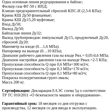
Одна основная линия редуцирования и байпас;
Фильтр газа ФГ-50 с ИПД;
Клапан предохранительный сбросной КПС-Н (2,5-6 КПа);
Краны КШ Ду50 фланцевые;
Краны КШ Ду15,20 муфтовые;
Вход Ду50;
Выход Ду50;
Байпасная линия Ду32;
Выход трубопроводов: импульсный Ду15, продувочный Ду20,
сбросной Ду20;
Манометр на входе (0…1,6 МПа);
Напоромер на выходе (0…10 КПа);
Диапазон рабочего давления газа на входе Рвх.= 0,05-0,6 МПа;
Диапазон настройки давления газа на выходе Рвых.=2-5 КПа;
Пропускная способность Q при 0,6 МПа=300 м3/ч;
Пропускная способность Q при 0,3 МПа=170 м3/ч;
Пропускная способность Q при 0,1 МПа=80 м3/ч;
Покраска полиуретановая грунт-эмаль;
Масса 200 кг.
Сертификация:
Декларация ЕАЭС схема 5д о соответствии
ТР ТС 010/2011 «О безопасности машин и оборудования».
Гарантийный срок:
18 месяцев со дня отгрузки с
производства, 12 месяцев со дня ввода в эксплуатацию.