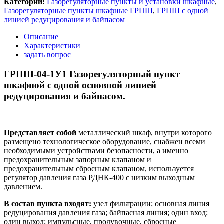
Категории:
Газорегуляторные пункты и установки шкафные
,
Газорегуляторные пункты шкафные ГРПШ
,
ГРПШ с одной
линией редуцирования и байпасом
Описание
Характеристики
задать вопрос
ГРПШ-04-1У1 Газорегуляторный пункт
шкафной с одной основной линией
редуцирования и байпасом.
Представляет собой
металлический шкаф, внутри которого
размещено технологическое оборудование, снабжен всеми
необходимыми устройствами безопасности, а именно
предохранительным запорным клапаном и
предохранительным сбросным клапаном, используется
регулятор давления газа РДНК-400 с низким выходным
давлением.
В состав пункта входят:
узел фильтрации; основная линия
редуцирования давления газа; байпасная линия; один вход;
один выход; импульсные, продувочные, сбросные