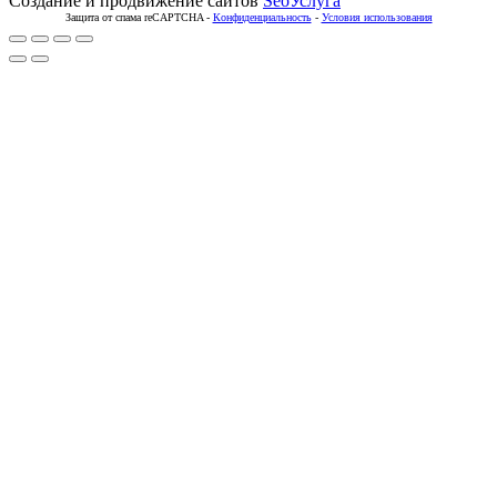
Создание и продвижение сайтов
SeoУслуга
Защита от спама reCAPTCHA -
Конфиденциальность
-
Условия использования