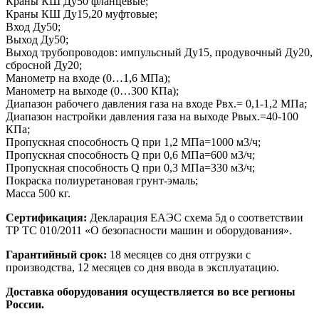
Краны КШ Ду50 фланцевые;
Краны КШ Ду15,20 муфтовые;
Вход Ду50;
Выход Ду50;
Выход трубопроводов: импульсный Ду15, продувочный Ду20,
сбросной Ду20;
Манометр на входе (0…1,6 МПа);
Манометр на выходе (0…300 КПа);
Диапазон рабочего давления газа на входе Рвх.= 0,1-1,2 МПа;
Диапазон настройки давления газа на выходе Рвых.=40-100
КПа;
Пропускная способность Q при 1,2 МПа=1000 м3/ч;
Пропускная способность Q при 0,6 МПа=600 м3/ч;
Пропускная способность Q при 0,3 МПа=330 м3/ч;
Покраска полиуретановая грунт-эмаль;
Масса 500 кг.
Сертификация:
Декларация ЕАЭС схема 5д о соответствии
ТР ТС 010/2011 «О безопасности машин и оборудования».
Гарантийный срок:
18 месяцев со дня отгрузки с
производства, 12 месяцев со дня ввода в эксплуатацию.
Доставка оборудования осуществляется во все регионы
России.