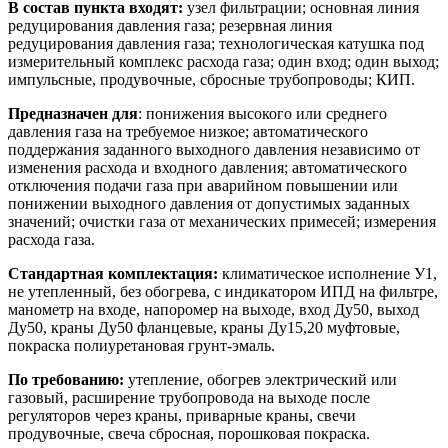
В состав пункта входят:
узел фильтрации; основная линия
редуцирования давления газа; резервная линия
редуцирования давления газа; технологическая катушка под
измерительный комплекс расхода газа; один вход; один выход;
импульсные, продувочные, сбросные трубопроводы; КИП.
Предназначен для
: понижения высокого или среднего
давления газа на требуемое низкое; автоматического
поддержания заданного выходного давления независимо от
изменения расхода и входного давления; автоматического
отключения подачи газа при аварийном повышении или
понижении выходного давления от допустимых заданных
значений; очистки газа от механических примесей; измерения
расхода газа.
Стандартная комплектация:
климатическое исполнение У1,
не утепленный, без обогрева, с индикатором ИПД на фильтре,
манометр на входе, напоромер на выходе, вход Ду50, выход
Ду50, краны Ду50 фланцевые, краны Ду15,20 муфтовые,
покраска полиуретановая грунт-эмаль.
По требованию:
утепление, обогрев электрический или
газовый, расширение трубопровода на выходе после
регуляторов через краны, приварные краны, свечи
продувочные, свеча сбросная, порошковая покраска.