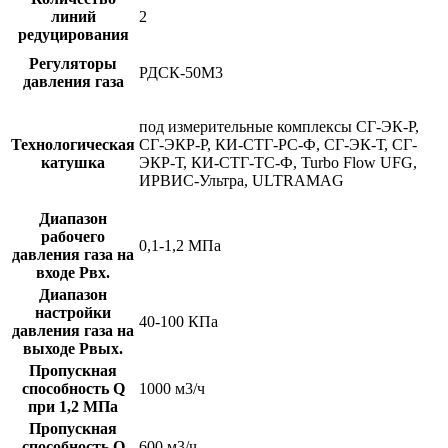
линий
2
редуцирования
Регуляторы
РДСК-50М3
давления газа
под измерительные комплексы СГ-ЭК-Р,
Технологическая
СГ-ЭКР-Р, КИ-СТГ-РС-Ф, СГ-ЭК-Т, СГ-
катушка
ЭКР-Т, КИ-СТГ-ТС-Ф, Turbo Flow UFG,
ИРВИС-Ультра, ULTRAMAG
Диапазон
рабочего
0,1-1,2 МПа
давления газа на
входе Рвх.
Диапазон
настройки
40-100 КПа
давления газа на
выходе Рвых.
Пропускная
способность Q
1000 м3/ч
при 1,2 МПа
Пропускная
способность Q
600 м3/ч