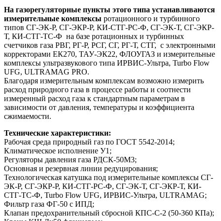
На газорегуляторные пункты этого типа устанавливаются
измерительные комплексы
ротационного и турбинного
типов СГ-ЭК-Р, СГ-ЭКР-Р, КИ-СТГ-РС-Ф, СГ-ЭК-Т, СГ-ЭКР-
Т, КИ-СТГ-ТС-Ф на базе ротационных и турбинных
счетчиков газа РВГ, РГ-Р, РСГ, СГ, РГ-Т, СТГ, с электронными
корректорами ЕК270, ТАУ-ЭК22, ФЛОУГАЗ и измерительные
комплексы ультразвукового типа ИРВИС-Ультра, Turbo Flow
UFG, ULTRAMAG PRO.
Благодаря измерительным комплексам возможно измерить
расход природного газа в процессе работы и соотнести
измеренный расход газа к стандартным параметрам в
зависимости от давления, температуры и коэффициента
сжимаемости.
Технические характеристики:
Рабочая среда природный газ по ГОСТ 5542-2014;
Климатическое исполнение У1;
Регуляторы давления газа РДСК-50М3;
Основная и резервная линии редуцирования;
Технологическая катушка под измерительные комплексы СГ-
ЭК-Р, СГ-ЭКР-Р, КИ-СТГ-РС-Ф, СГ-ЭК-Т, СГ-ЭКР-Т, КИ-
СТГ-ТС-Ф, Turbo Flow UFG, ИРВИС-Ультра, ULTRAMAG;
Фильтр газа ФГ-50 с ИПД;
Клапан предохранительный сбросной КПС-С-2 (50-360 КПа);