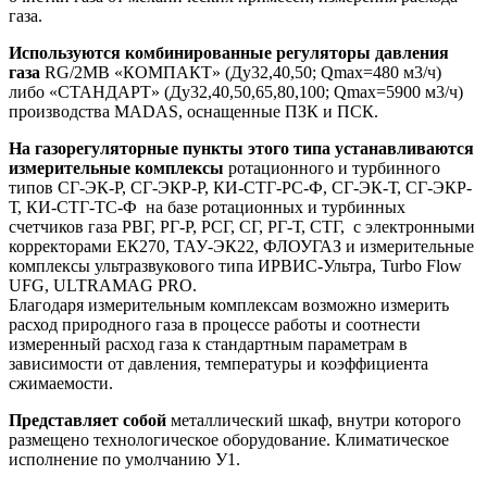
газа.
Используются комбинированные регуляторы давления
газа
RG/2MB «КОМПАКТ» (Ду32,40,50; Qmax=480 м3/ч)
либо «СТАНДАРТ» (Ду32,40,50,65,80,100; Qmax=5900 м3/ч)
производства MADAS, оснащенные ПЗК и ПСК.
На газорегуляторные пункты этого типа устанавливаются
измерительные комплексы
ротационного и турбинного
типов СГ-ЭК-Р, СГ-ЭКР-Р, КИ-СТГ-РС-Ф, СГ-ЭК-Т, СГ-ЭКР-
Т, КИ-СТГ-ТС-Ф на базе ротационных и турбинных
счетчиков газа РВГ, РГ-Р, РСГ, СГ, РГ-Т, СТГ, с электронными
корректорами ЕК270, ТАУ-ЭК22, ФЛОУГАЗ и измерительные
комплексы ультразвукового типа ИРВИС-Ультра, Turbo Flow
UFG, ULTRAMAG PRO.
Благодаря измерительным комплексам возможно измерить
расход природного газа в процессе работы и соотнести
измеренный расход газа к стандартным параметрам в
зависимости от давления, температуры и коэффициента
сжимаемости.
Представляет собой
металлический шкаф, внутри которого
размещено технологическое оборудование. Климатическое
исполнение по умолчанию У1.