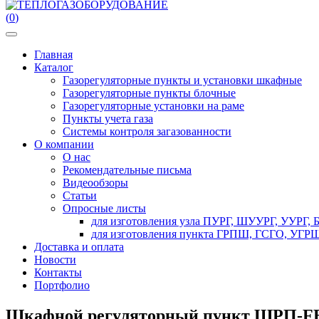
(
0
)
Главная
Каталог
Газорегуляторные пункты и установки шкафные
Газорегуляторные пункты блочные
Газорегуляторные установки на раме
Пункты учета газа
Системы контроля загазованности
О компании
О нас
Рекомендательные письма
Видеообзоры
Статьи
Опросные листы
для изготовления узла ПУРГ, ШУУРГ, УУРГ,
для изготовления пункта ГРПШ, ГСГО, УГРШ
Доставка и оплата
Новости
Контакты
Портфолио
Шкафной регуляторный пункт ШРП-FE