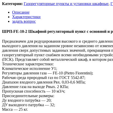
Категории:
Газорегуляторные пункты и установки шкафные
,
Г
Описание
Характеристики
задать вопрос
ШРП-FE-10-2 Шкафной регуляторный пункт с основной и резе
Предназначен для редуцирования высокого и среднего давления
выходного давления на заданном уровне независимо от измен
давления сверх допустимых заданных значений, прекращения 
газорегуляторный пункт снабжен всеми необходимыми устрой
(ПСК). Представляет собой металлический шкаф, в котором ра
Технические характеристики:
Климатическое исполнение У1;
Регуляторы давления газа — FE-10 (Pietro Fiorentini);
Рабочая среда природный газ по ГОСТ 5542-87;
Диапазон входного давления Рвх. 0,03-0,6 МПа;
Давление газа на выходе Рвых. 2 КПа;
Пропускная способность — 10 м3/ч;
Присоединительные размеры:
Ду входного патрубка — 20;
ДУ выходного патрубка — 32;
Масса — 25 кг.