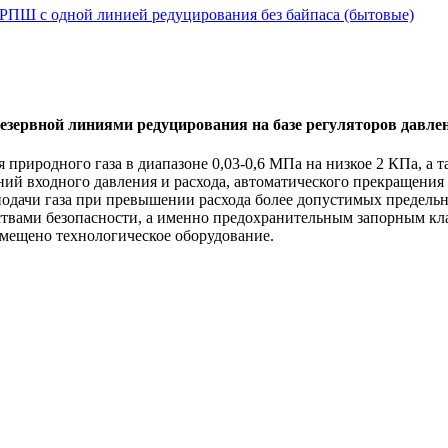
РПШ с одной линией редуцирования без байпаса (бытовые)
рвной линиями редуцирования на базе регуляторов давления г
 природного газа в диапазоне 0,03-0,6 МПа на низкое 2 КПа, а 
ений входного давления и расхода, автоматического прекращени
подачи газа при превышении расхода более допустимых предель
ствами безопасности, а именно предохранительным запорным к
змещено технологическое оборудование.