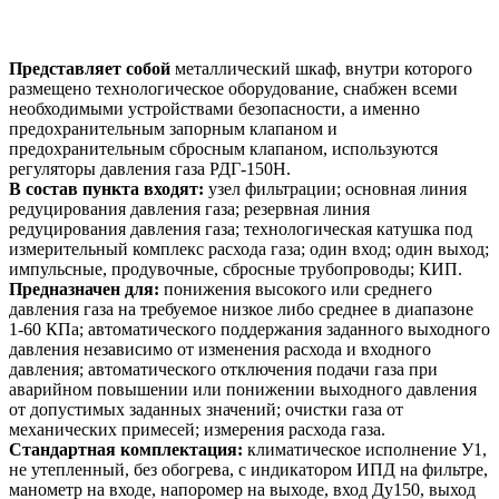
Представляет собой
металлический шкаф, внутри которого
размещено технологическое оборудование, снабжен всеми
необходимыми устройствами безопасности, а именно
предохранительным запорным клапаном и
предохранительным сбросным клапаном, используются
регуляторы давления газа РДГ-150Н.
В состав пункта входят:
узел фильтрации; основная линия
редуцирования давления газа; резервная линия
редуцирования давления газа; технологическая катушка под
измерительный комплекс расхода газа; один вход; один выход;
импульсные, продувочные, сбросные трубопроводы; КИП.
Предназначен для:
понижения высокого или среднего
давления газа на требуемое низкое либо среднее в диапазоне
1-60 КПа; автоматического поддержания заданного выходного
давления независимо от изменения расхода и входного
давления; автоматического отключения подачи газа при
аварийном повышении или понижении выходного давления
от допустимых заданных значений; очистки газа от
механических примесей; измерения расхода газа.
Стандартная комплектация:
климатическое исполнение У1,
не утепленный, без обогрева, с индикатором ИПД на фильтре,
манометр на входе, напоромер на выходе, вход Ду150, выход