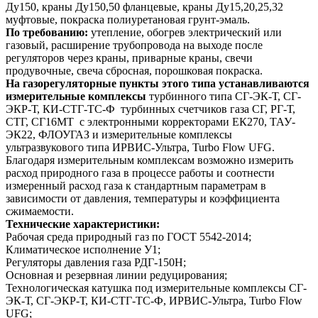
Ду150, краны Ду150,50 фланцевые, краны Ду15,20,25,32
муфтовые, покраска полиуретановая грунт-эмаль.
По требованию:
утепление, обогрев электрический или
газовый, расширение трубопровода на выходе после
регуляторов через краны, приварные краны, свечи
продувочные, свеча сбросная, порошковая покраска.
На газорегуляторные пункты этого типа устанавливаются
измерительные комплексы
турбинного типа СГ-ЭК-Т, СГ-
ЭКР-Т, КИ-СТГ-ТС-Ф турбинных счетчиков газа СГ, РГ-Т,
СТГ, СГ16МТ с электронными корректорами ЕК270, ТАУ-
ЭК22, ФЛОУГАЗ и измерительные комплексы
ультразвукового типа ИРВИС-Ультра, Turbo Flow UFG.
Благодаря измерительным комплексам возможно измерить
расход природного газа в процессе работы и соотнести
измеренный расход газа к стандартным параметрам в
зависимости от давления, температуры и коэффициента
сжимаемости.
Технические характеристики:
Рабочая среда природный газ по ГОСТ 5542-2014;
Климатическое исполнение У1;
Регуляторы давления газа РДГ-150Н;
Основная и резервная линии редуцирования;
Технологическая катушка под измерительные комплексы СГ-
ЭК-Т, СГ-ЭКР-Т, КИ-СТГ-ТС-Ф, ИРВИС-Ультра, Turbo Flow
UFG;