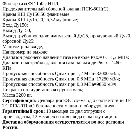
Фильтр газа ФГ-150 с ИПД;
Предохранительный сбросной клапан ПСК-50Н(С);
Краны КШ Ду150,50 фланцевые;
Краны КШ Ду15,20,25,32 муфтовые;
Вход Ду150;
Выход Ду150;
Выход трубопроводов: импульсный Ду25, продувочный Ду20,
сбросной Ду25;
Манометр на входе;
Напоромер на выходе;
Диапазон рабочего давления газа на входе Рвх.= 0,1-1,2 МПа;
Диапазон настройки давления газа на выходе Рвых.=1-60
КПа;
Пропускная способность Qmax при 1,2 МПа=32000 м3/ч;
Пропускная способность Qmax при 0,6 МПа=17250 м3/ч;
Пропускная способность Qmax при 0,3 МПа=9850 м3/ч;
Покраска полиуретановая грунт-эмаль;
Масса 3200 кг.
Сертификация:
Декларация ЕЭС схема 5д о соответствии ТР
ТС 010/2011 «О безопасности машин и оборудования».
Гарантийный срок:
18 месяцев со дня отгрузки с
производства, 12 месяцев со дня ввода в эксплуатацию.
Доставка оборудования осуществляется во все регионы
России.