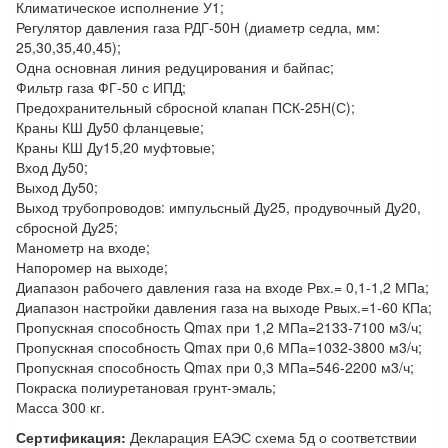
Климатическое исполнение У1;
Регулятор давления газа РДГ-50Н (диаметр седла, мм:
25,30,35,40,45);
Одна основная линия редуцирования и байпас;
Фильтр газа ФГ-50 с ИПД;
Предохранительный сбросной клапан ПСК-25Н(С);
Краны КШ Ду50 фланцевые;
Краны КШ Ду15,20 муфтовые;
Вход Ду50;
Выход Ду50;
Выход трубопроводов: импульсный Ду25, продувочный Ду20,
сбросной Ду25;
Манометр на входе;
Напоромер на выходе;
Диапазон рабочего давления газа на входе Рвх.= 0,1-1,2 МПа;
Диапазон настройки давления газа на выходе Рвых.=1-60 КПа;
Пропускная способность Qmax при 1,2 МПа=2133-7100 м3/ч;
Пропускная способность Qmax при 0,6 МПа=1032-3800 м3/ч;
Пропускная способность Qmax при 0,3 МПа=546-2200 м3/ч;
Покраска полиуретановая грунт-эмаль;
Масса 300 кг.
Сертификация:
Декларация ЕАЭС схема 5д о соответствии