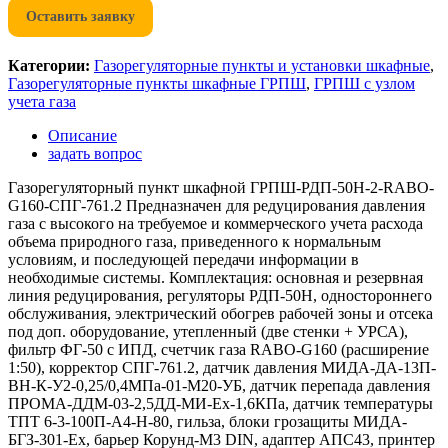
Оставить заявку
Категории:
Газорегуляторные пункты и установки шкафные
,
Газорегуляторные пункты шкафные ГРПШ
,
ГРПШ с узлом
учета газа
Описание
задать вопрос
Газорегуляторный пункт шкафной ГРПШ-РДП-50Н-2-RABO-
G160-СПГ-761.2 Предназначен для редуцирования давления
газа с высокого на требуемое и коммерческого учета расхода
объема природного газа, приведенного к нормальным
условиям, и последующей передачи информации в
необходимые системы. Комплектация: основная и резервная
линия редуцирования, регуляторы РДП-50Н, одностороннего
обслуживания, электрический обогрев рабочей зоны и отсека
под доп. оборудование, утепленный (две стенки + УРСА),
фильтр ФГ-50 с ИПД, счетчик газа RABO-G160 (расширение
1:50), корректор СПГ-761.2, датчик давления МИДА-ДА-13П-
ВН-К-У2-0,25/0,4МПа-01-М20-УБ, датчик перепада давления
ПРОМА-ДДМ-03-2,5ДД-МИ-Ех-1,6КПа, датчик температуры
ТПТ 6-3-100П-А4-Н-80, гильза, блоки грозащиты МИДА-
БГЗ-301-Ех, барьер Корунд-М3 DIN, адаптер АПС43, принтер