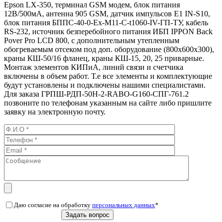
Epson LX-350, терминал GSM модем, блок питания
12В/500мА, антенна 905 GSM, датчик импульсов Е1 IN-S10,
блок питания БППС-40-0-Ех-М11-С-t1060-IV-ГП-ТУ, кабель
RS-232, источник безперебойного питания ИБП IPPON Back
Pover Pro LCD 800, с дополнительным утепленным
обогреваемым отсеком под доп. оборудование (800х600х300),
краны КШ-50/16 фланец, краны КШ-15, 20, 25 приварные.
Монтаж элементов КИПиА, линий связи и счетчика
включены в объем работ. Т.е все элементы и комплектующие
будут установлены и подключены нашими специалистами.
Для заказа ГРПШ-РДП-50Н-2-RABO-G160-СПГ-761.2
позвоните по телефонам указанным на сайте либо пришлите
заявку на электронную почту.
Даю согласие на обработку
персональных данных
*